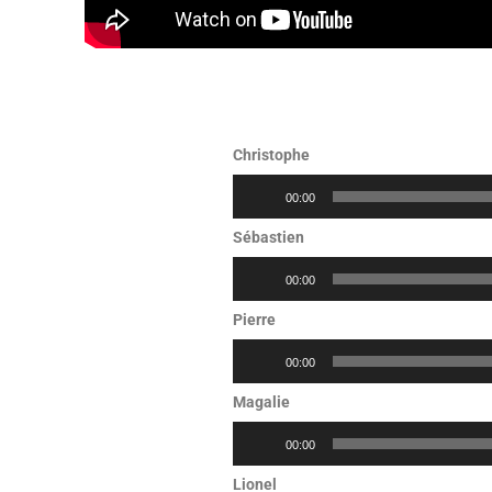
Christophe
Lecteur
00:00
audio
Sébastien
Lecteur
00:00
audio
Pierre
Lecteur
00:00
audio
Magalie
Lecteur
00:00
audio
Lionel